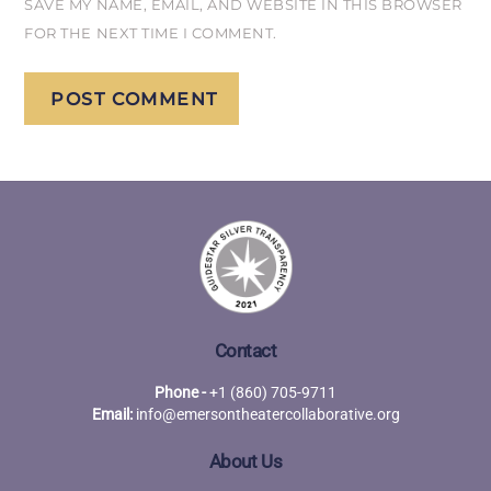
SAVE MY NAME, EMAIL, AND WEBSITE IN THIS BROWSER
FOR THE NEXT TIME I COMMENT.
Contact
Phone -
+1 (860) 705-9711
Email:
info@emersontheatercollaborative.org
About Us